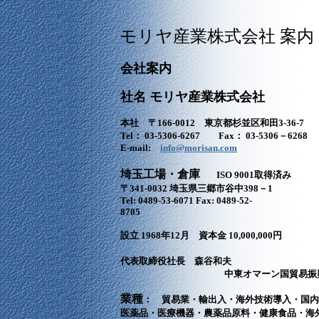
モリヤ産業株式会社 案内
会社案内
社名 モリヤ産業株式会社
本社 〒166-0012 東京都杉並区和田3-36-7
Tel： 03-5306-6267 Fax： 03-5306－6268
E-mail:
info@morisan.com
埼玉工場・倉庫
ISO 9001取得済み
〒341-0032 埼玉県三郷市谷中398－1
Tel: 0489-53-6071 Fax: 0489-52-
8705
設立 1968年12月 資本金 10,000,000円
代表取締役社長 森谷和夫
中東オマーン国貿易振興
業種
： 貿易業・輸出入・海外技術導入・国内
医薬品・医療機器・農薬品原料・健康食品
・海