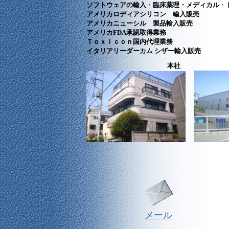
ソフトウェアの輸入
・
臨床薬理・メディカル
・
アメリカロディアシリコン 輸入販売
アメリカニューシル 製品輸入販売
アメリカFDA承認取得業務
Ｔｏｘｉｃｏｎ国内代理業務
イタリアリーダーカム シザー輸入販売
本社
メール